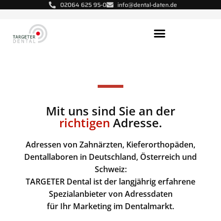
02064 625 95-0
info@dental-daten.de
Aktuelle Dental-Adressen
Kunden-Referenzen​
Mit uns sind Sie an der
richtigen
Adresse.
Adressen von Zahnärzten, Kieferorthopäden,
Dentallaboren in Deutschland, Österreich und
Schweiz:
TARGETER Dental ist der langjährig erfahrene
Spezialanbieter von Adressdaten
für Ihr Marketing im Dentalmarkt.