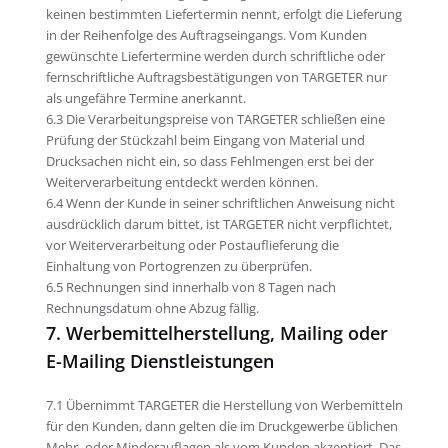
keinen bestimmten Liefertermin nennt, erfolgt die Lieferung
in der Reihenfolge des Auftragseingangs. Vom Kunden
gewünschte Liefertermine werden durch schriftliche oder
fernschriftliche Auftragsbestätigungen von TARGETER nur
als ungefähre Termine anerkannt.
6.3 Die Verarbeitungspreise von TARGETER schließen eine
Prüfung der Stückzahl beim Eingang von Material und
Drucksachen nicht ein, so dass Fehlmengen erst bei der
Weiterverarbeitung entdeckt werden können.
6.4 Wenn der Kunde in seiner schriftlichen Anweisung nicht
ausdrücklich darum bittet, ist TARGETER nicht verpflichtet,
vor Weiterverarbeitung oder Postauflieferung die
Einhaltung von Portogrenzen zu überprüfen.
6.5 Rechnungen sind innerhalb von 8 Tagen nach
Rechnungsdatum ohne Abzug fällig.
7. Werbemittelherstellung, Mailing oder
E-Mailing Dienstleistungen
7.1 Übernimmt TARGETER die Herstellung von Werbemitteln
für den Kunden, dann gelten die im Druckgewerbe üblichen
Mehr- oder Minderauflagen als vom Kunden akzeptiert. Das