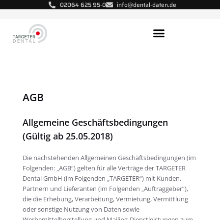
02064 625 95-0
info@dental-daten.de
Aktuelle Dental-Adressen
Kunden-Referenzen​
AGB
Allgemeine Geschäftsbedingungen
(Gültig ab 25.05.2018)
Die nachstehenden Allgemeinen Geschäftsbedingungen (im
Folgenden: „AGB“) gelten für alle Verträge der TARGETER
Dental GmbH (im Folgenden „TARGETER“) mit Kunden,
Partnern und Lieferanten (im Folgenden „Auftraggeber“),
die die Erhebung, Verarbeitung, Vermietung, Vermittlung
oder sonstige Nutzung von Daten sowie
Werbemittelherstellung und Mailing-Dienstleistungen zum