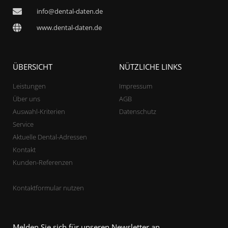
info@dental-daten.de
www.dental-daten.de
ÜBERSICHT
NÜTZLICHE LINKS
Leistungen
Impressum
Über uns
AGB
Auswahl-Kriterien
Datenschutz
Service
Aktuelle Dental-Adressen
Kontakt
Kunden-Referenzen
Kontaktformular nutzen
Melden Sie sich für unseren Newsletter an.