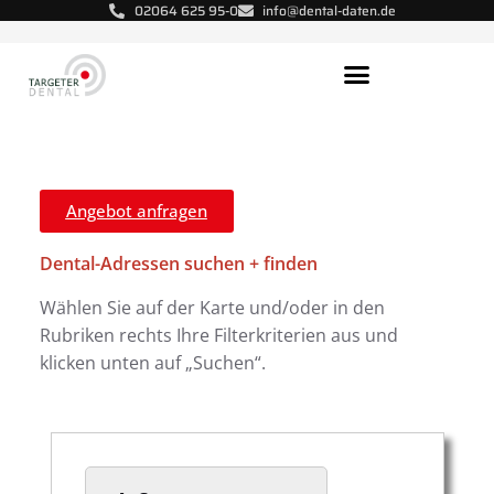
02064 625 95-0
info@dental-daten.de
Aktuelle Dental-Adressen
Kunden-Referenzen​
Angebot anfragen
Dental-Adressen suchen + finden
Wählen Sie auf der Karte und/oder in den
Rubriken rechts Ihre Filterkriterien aus und
klicken unten auf „Suchen“.